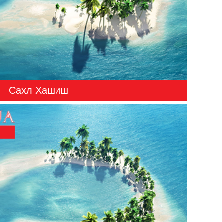
Сахл Хашиш