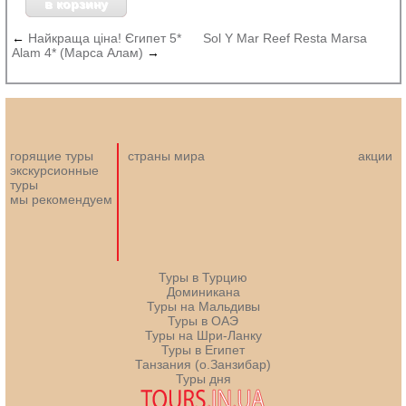
←
Найкраща ціна! Єгипет 5*
Sol Y Mar Reef Resta Marsa
Alam 4* (Марса Алам)
→
горящие туры
страны мира
акции
экскурсионные
туры
мы рекомендуем
Туры в Турцию
Доминикана
Туры на Мальдивы
Туры в ОАЭ
Туры на Шри-Ланку
Туры в Египет
Танзания (о.Занзибар)
Туры дня