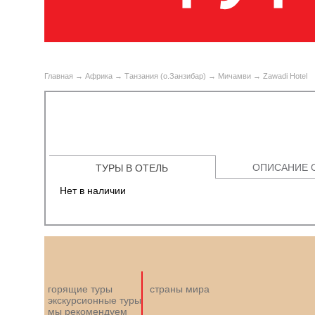
Главная
→
Африка
→
Танзания (о.Занзибар)
→
Мичамви
→ Zawadi Hotel
ОПИСАНИЕ 
ТУРЫ В ОТЕЛЬ
Нет в наличии
горящие туры
страны мира
экскурсионные туры
мы рекомендуем