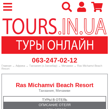
‎063-247-02-12
Главная
→
Африка
→
Танзания (о.Занзибар)
→
Мичамви
→ Ras Michamvi Beach
Resort
Ras Michamvi Beach Resort
Танзания, Мичамви
ТУРЫ В ОТЕЛЬ
ОПИСАНИЕ ОТЕЛЯ