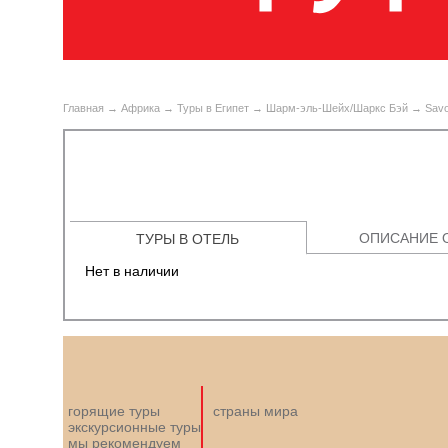
Главная
→
Африка
→
Туры в Египет
→
Шарм-эль-Шейх/Шаркс Бэй
→ Savoy
ОПИСАНИЕ 
ТУРЫ В ОТЕЛЬ
Нет в наличии
горящие туры
страны мира
экскурсионные туры
мы рекомендуем