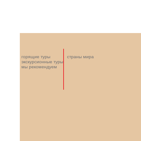
горящие туры
страны мира
экскурсионные туры
мы рекомендуем