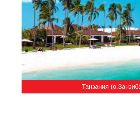
Танзания (о.Занзиб