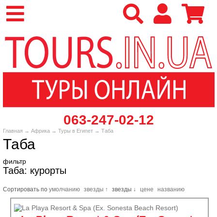
‎063-247-02-12
Главная
→
Африка
→
Туры в Египет
→ Таба
Таба
фильтр
Таба: курорты
Сортировать по
умолчанию
звезды ↑
звезды ↓
цене
названию