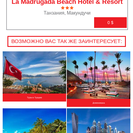
La Madrugada Beach Hotel & Resort
Танзания, Макундучи
0
$
ВОЗМОЖНО ВАС ТАК ЖЕ ЗАИНТЕРЕСУЕТ:
Туры в Турцию
Доминикана