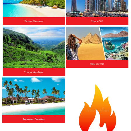
Туры на Мальдивы
Туры в ОАЭ
Туры в Египет
Туры на Шри-Ланку
Танзания (о.Занзибар)