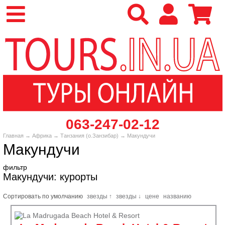
‎063-247-02-12
Главная
→
Африка
→
Танзания (о.Занзибар)
→ Макундучи
Макундучи
фильтр
Макундучи: курорты
Сортировать по
умолчанию
звезды ↑
звезды ↓
цене
названию